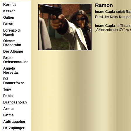
Ramon
Kermet
Kerker
Imam Cagla spielt R
Er ist der Koks-Kumpe
Gülten
Farrat
Imam Cagla
ist Theat
„Aktenzeichen XY” zu 
Lorenzo di
Napoli
Ölcrem
Drehcrahn
Der Albaner
Bruce
Ochsenmauler
Angelo
Nervetta
DJ
Donnerfozze
Tony
Pablo
Brandasholan
Armut
Fatma
Auftraggeber
Dr. Zupfinger