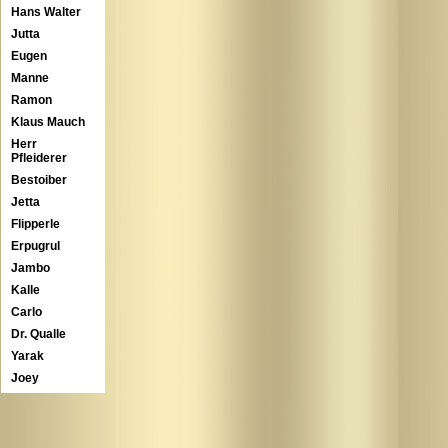
Hans Walter
Jutta
Eugen
Manne
Ramon
Klaus Mauch
Herr
Pfleiderer
Bestoiber
Jetta
Flipperle
Erpugrul
Jambo
Kalle
Carlo
Dr. Qualle
Yarak
Joey