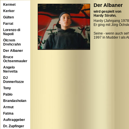
Der Albaner
Kermet
Kerker
wird gespielt von
Hardy Strohn.
Gülten
Hardy (Jahrgang 1978) 
Farrat
Er ging mit Jörg Öchsl
Lorenzo di
Seine - wenn auch seh
Napoli
1997 in Mudder I als A
Ölcrem
Drehcrahn
Der Albaner
Bruce
Ochsenmauler
Angelo
Nervetta
DJ
Donnerfozze
Tony
Pablo
Brandasholan
Armut
Fatma
Auftraggeber
Dr. Zupfinger