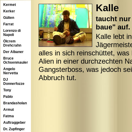
Kalle
Kermet
Kerker
taucht nur
Gülten
Farrat
baue" auf.
Lorenzo di
Kalle lebt 
Napoli
Ölcrem
Jägermeiste
Drehcrahn
alles in sich reinschüttet, w
Der Albaner
Bruce
Alien in einer durchzechten N
Ochsenmauler
Gangsterboss, was jedoch sei
Angelo
Nervetta
Abbruch tut.
DJ
Donnerfozze
Tony
Pablo
Brandasholan
Armut
Fatma
Auftraggeber
Dr. Zupfinger