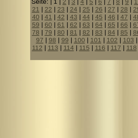
Seite: | 1 |
2
|
3
|
4
|
5
|
6
|
7
|
8
|
9
|
1
21
|
22
|
23
|
24
|
25
|
26
|
27
|
28
|
2
40
|
41
|
42
|
43
|
44
|
45
|
46
|
47
|
4
59
|
60
|
61
|
62
|
63
|
64
|
65
|
66
|
6
78
|
79
|
80
|
81
|
82
|
83
|
84
|
85
|
8
97
|
98
|
99
|
100
|
101
|
102
|
103
112
|
113
|
114
|
115
|
116
|
117
|
118