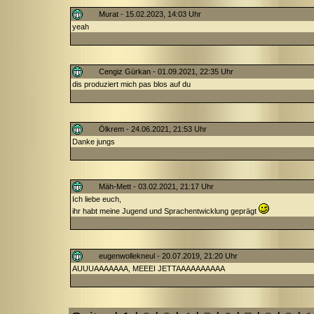
Murat - 15.02.2023, 14:03 Uhr
yeah
Cengiz Gürkan - 01.09.2021, 22:35 Uhr
dis produziert mich pas blos auf du
Ölkrem - 24.06.2021, 21:53 Uhr
Danke jungs
Mäh-Mett - 03.02.2021, 21:17 Uhr
Ich liebe euch,
ihr habt meine Jugend und Sprachentwicklung geprägt
eugenwollekneul - 20.07.2019, 21:20 Uhr
AUUUAAAAAAA, MEEEI JETTAAAAAAAAAA