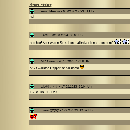
Neuer Eintrag
Froschfresse - 08.02.2025, 23:01 Uhr
hoi
LAGE - 02.08.2024, 00:00 Uhr
nett hier! Aber waren Sie schon mal im lagelinnarsson.com?
MCB lover - 20.10.2023, 17:58 Uhr
MCB German Rapper ist der beste
Lilo🇳🇱🇳🇱 - 17.02.2023, 13:04 Uhr
10/10 best site ever.
Linnar😎😎😎 - 17.02.2023, 12:52 Uhr